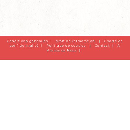
Conditions générales
|
droit de rétractation
|
Charte de
confidentialité
|
Politique de cookies
|
Contact
|
À
Propos de Nous
|