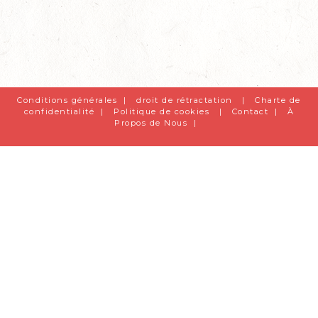
Conditions générales
|
droit de rétractation
|
Charte de
confidentialité
|
Politique de cookies
|
Contact
|
À
Propos de Nous
|