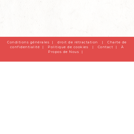
Conditions générales
|
droit de rétractation
|
Charte de
confidentialité
|
Politique de cookies
|
Contact
|
À
Propos de Nous
|